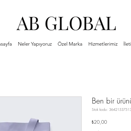
AB GLOBAL
sayfa
Neler Yapıyoruz
Özel Marka
Hizmetlerimiz
İlet
Ben bir ürü
Stok kodu: 3642153751
Fiyat
₺20,00